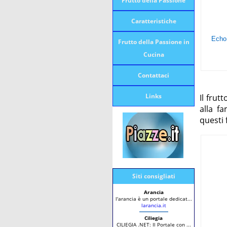
Frutto della Passione
Caratteristiche
Frutto della Passione in
Cucina
Contattaci
Links
Il frut
alla f
questi 
Siti consigliati
Arancia
l'arancia è un portale dedicat...
larancia.it
Ciliegia
CILIEGIA .NET: Il Portale con ...