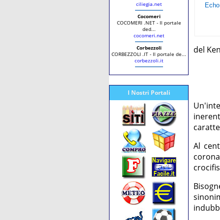
ciliegia.net
Cocomeri
COCOMERI .NET - Il portale
ded...
cocomeri.net
Corbezzoli
del Ken
CORBEZZOLI .IT - Il portale de...
corbezzoli.it
I Nostri Portali
Un'inte
inerent
caratte
Al cent
corona
crocifi
Bisogn
sinoni
indubb