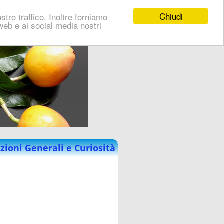
Chiudi
stro traffico. Inoltre forniamo
i web e ai social media nostri
zioni Generali e Curiosità