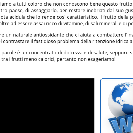
liamo a tutti coloro che non conoscono bene questo frutto
tro paese, di assaggiarlo, per restare inebriati dal suo g
nota acidula che lo rende così caratteristico. Il frutto della 
oltre ad essere assai ricco di vitamine, di sali minerali e di 
tre un naturale antiossidante che ci aiuta a combattere l'i
el contrastare il fastidioso problema della ritenzione idrica all
e parole è un concentrato di dolcezza e di salute, seppure
 tra i frutti meno calorici, pertanto non esageriamo!