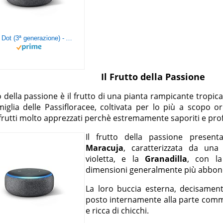
Echo Dot (3ª generazione) - Altoparlante intelligente con integrazione Alexa - Tessuto antracite
Il Frutto della Passione
to della passione è il frutto di una pianta rampicante tropica
amiglia delle Passifloracee, coltivata per lo più a scopo 
frutti molto apprezzati perchè estremamente saporiti e pro
Il frutto della passione presenta
Maracuja
, caratterizzata da una
violetta, e la
Granadilla
, con la
dimensioni generalmente più abbon
La loro buccia esterna, decisament
posto internamente alla parte commes
e ricca di chicchi.