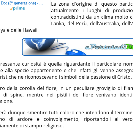
La zona d'origine di questo partic
Echo Dot (3ª generazione) - Altoparlante intelligente con integrazione Alexa - Tessuto antracite
attualmente i luoghi di produzi
contraddistinti da un clima molto ca
Lanka, del Perù, dell'Australia, dell'A
ya e delle Hawaii.
ressante curiosità è quella riguardante il particolare nom
e alla specie appartenente e che infatti gli venne assegna
ristiche ne riconoscevano i simboli della passione di Cristo.
ro della corolla del fiore, in un peculiare groviglio di fil
 di spine, mentre nei pistilli del fiore venivano identif
ssione.
erà dunque smentire tutti coloro che intendono il termine
mo di ardore e coinvolgimento, riportandoli al vero
iamente di stampo religioso.