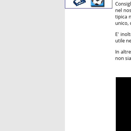
Consig
nel nos
tipica 
unico, 
E' inol
utile n
In altr
non sia